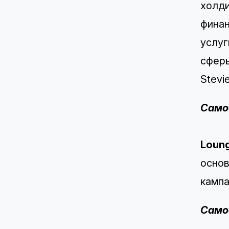
холди
финан
услуг
сферы
Stevi
Само
Loun
основ
кампа
Самое