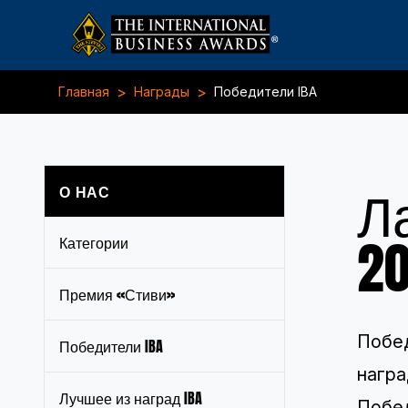
>
>
Главная
Награды
Победители IBA
Л
О НАС
2
Категории
Премия «Стиви»
Побед
Победители IBA
награ
Лучшее из наград IBA
Побед