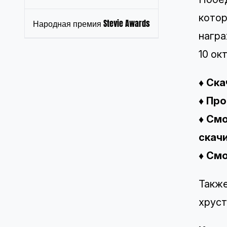
котор
Народная премия Stevie Awards
нагр
10 ок
♦
Ска
♦
Про
♦
Смо
скач
♦
Смо
Также
хрус