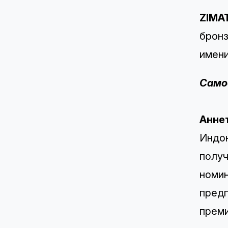
ZIMA
бронз
имени
Самое
Анне
Индон
получ
номин
предп
преми