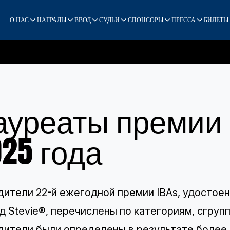
О НАС
НАГРАДЫ
ВВОД
СУДЬИ
СПОНСОРЫ
ПРЕССА
БИЛЕТЫ
ауреаты премии S
025 года
ители 22-й ежегодной премии IBAs, удостоен
д Stevie®, перечислены по категориям, сгру
ители были определены в результате более 