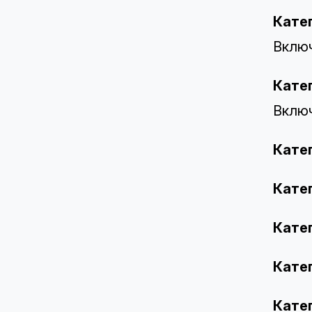
Кате
Включ
Кате
Включ
Кате
Кате
Кате
Кате
Кате