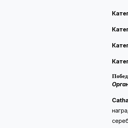
Кате
Кате
Кате
Кате
Побед
Орга
Catha
награ
сереб