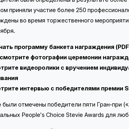
ом приняли участие
более 250 профессионало
аждены во время
торжественного мероприяти
тября.
чать программу банкета награждения (PDF
смотрите фотографии церемонии награжд
трите видеоролики с вручением индивиду
ивания
трите интервью с победителями премии S
 были отмечены победители пяти
Гран-при (
тальных
People's Choice Stevie Awards для лю