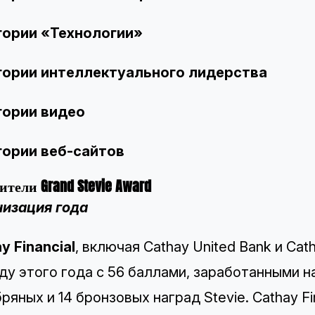
гории «Технологии»
гории интеллектуального лидерства
гории видео
гории веб-сайтов
ители Grand Stevie Award
низация года
y Financial
, включая Cathay United Bank и Cath
ду этого года с 56 баллами, заработанными н
ряных и 14 бронзовых наград Stevie. Cathay F