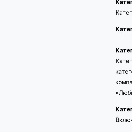
Кате
Катег
Кате
Кате
Катег
катег
компа
«Люб
Кате
Включ