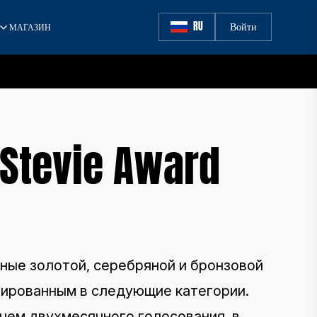
RU
Войти
МАГАЗИН
tevie Award
ные золотой, серебряной и бронзовой
ппированным в следующие категории.
чем двухмесячного голосования, в