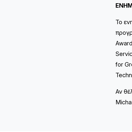
ΕΝΗΜ
Το εν
προγρ
Award
Servi
for G
Techn
Αν θέ
Micha