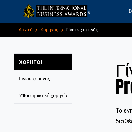
Σ
>
>
Αρχική
Χορηγός
Γίνετε χορηγός
Γί
ΧΟΡΗΓΟΊ
Pr
Γίνετε χορηγός
Υποστηρικτική χορηγία
Το εν
διαθέ