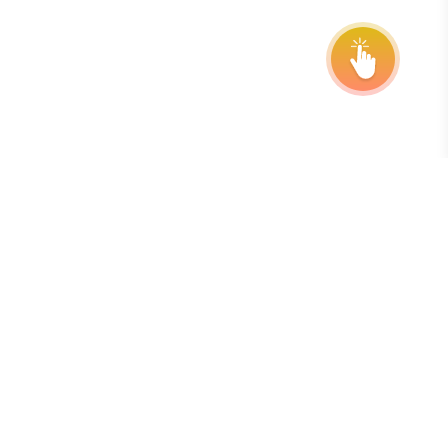
Εγγραφείτε στο ενημερωτικό μας δελτίο
Ο καλύτερος τρόπος για να είστε πάντα ενημερωμένοι
για τις προθεσμίες, τις παρατάσεις και τις ενημερώσεις
του προγράμματος είναι να εγγραφείτε στο δωρεάν
εβδομαδιαίο ενημερωτικό δελτίο μας.