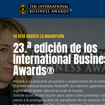
YA ESTÁ ABIERTA LA INSCRIPCIÓN
23.ª edición de los
International Busin
Awards®
Nomine a su personal, proyectos u organización en la edi
The International Business Awards®, los máximos galardone
13 AUG
11 SEP
O
logros en el ámbito laboral en todo el mundo.
Solicite su kit de inscripción para saber cómo presentar ca
unirse a la prestigiosa lista de ganadores de los premios S
COMIENZA LA VOTACIÓN PÚBLICA
FINALIZA LA VOTACIÓN PÚBLICA PARA
BANQUE
los que se encuentran DHL, Cisco, Samsung, Toyota y much