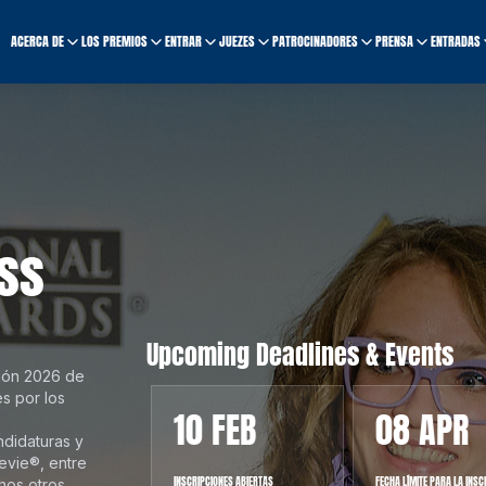
ACERCA DE
LOS PREMIOS
ENTRAR
JUEZES
PATROCINADORES
PRENSA
ENTRADAS
ess
Upcoming Deadlines & Events
ción 2026 de
s por los
CT
10 FEB
08 APR
ndidaturas y
tevie®, entre
TE DE ENTREGA DE PREMIOS,
INSCRIPCIONES ABIERTAS
FECHA LÍMITE PARA LA INSC
os otros.