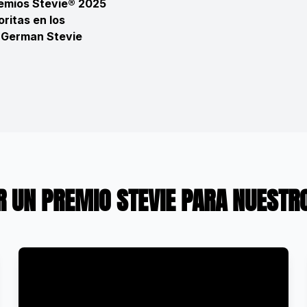
remios Stevie® 2025
ritas en los
s German Stevie
AR UN PREMIO STEVIE PARA NUEST