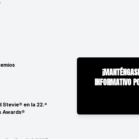
®
remios
¡MANTÉNGASE
INFORMATIVO P
 Stevie® en la 22.ª
ss Awards®