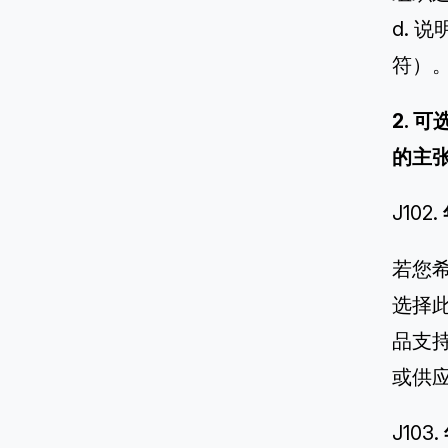
d. 
符）
2. 
的主
J102.
若您
选择
品支
或供
J103.