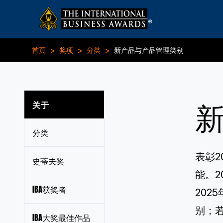
>
>
>
首页
奖项
分类
新产品与产品管理类别
关于
分类
表彰
史蒂夫奖
能。2
IBA获奖者
202
别；
IBA大奖最佳作品