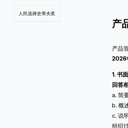
人民选择史蒂夫奖
产
产品
20
1. 
回答
a. 
b. 
c.
组织过