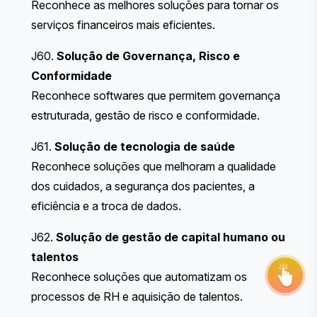
Reconhece as melhores soluções para tornar os
serviços financeiros mais eficientes.
J60.
Solução de Governança, Risco e
Conformidade
THE STEVIE® AWARDS
Reconhece softwares que permitem governança
estruturada, gestão de risco e conformidade.
Sponsor
J61.
Solução de tecnologia de saúde
Reconhece soluções que melhoram a qualidade
Contact Us
dos cuidados, a segurança dos pacientes, a
Request Your Entry Kit
eficiência e a troca de dados.
J62.
Solução de gestão de capital humano ou
talentos
Reconhece soluções que automatizam os
processos de RH e aquisição de talentos.