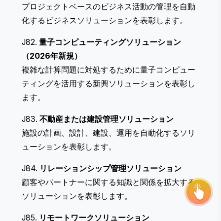
プロジェクトベースのビジネス活動の管理を自動
化するビジネスソリューションを表彰します。
J82.
量子コンピューティングソリューション
（2026年新規）
THE STEVIE® AWARDS
複雑な計算問題に対処するために量子コンピュー
ティングを活用する新興ソリューションを表彰し
ます。
Sponsor
J83.
不動産または建設管理ソリューション
Contact Us
施設の計画、設計、建設、運用を自動化するソリ
Request Your Entry Kit
ューションを表彰します。
J84.
リレーションシップ管理ソリューション
顧客やパートナーに関する知識と関係を拡大する
ソリューションを表彰します。
J85.
リモートワークソリューション