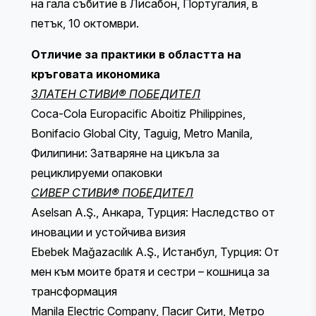
на
гала събитие
в Лисабон, Португалия, в
петък, 10 октомври.
Отличие за практики в областта на
кръговата икономика
ЗЛАТЕН СТИВИ® ПОБЕДИТЕЛ
Coca-Cola Europacific Aboitiz Philippines,
Bonifacio Global City, Taguig, Metro Manila,
Филипини: Затваряне на цикъла за
рециклируеми опаковки
СИВЕР СТИВИ® ПОБЕДИТЕЛ
Aselsan A.Ş., Анкара, Турция: Наследство от
иновации и устойчива визия
Ebebek Mağazacılık A.Ş., Истанбул, Турция: От
мен към моите братя и сестри – кошница за
трансформация
Manila Electric Company, Пасиг Сити, Метро