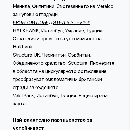
Манила, Филипини: Състезанието на Meralco
за нулеви отпадъци
БРОНЗОВ ПОБЕДИТЕЛ В STEVIE®
HALKBANK, Истанбул, Умрание, Турция:
Стратегия и проекти за устойчивост на
Halkbank
Structura UK, Чесингтън, Сърбитън,
Обединеното кралство: Structura: Пионерите
в областта на циркулярното остъкляване
преобразуват емблематични британски
сгради за бъдещето
VakıfBank, Истанбул, Турция: Рециклирана
карта
Най-влиятелно партньорство за
устойчивост