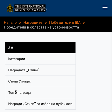
>
>
>
Начало
Наградите
Победители в IBA
Победители в областта на устойчивостта
ЗА
Категории
Наградата „Стиви“
Стиви Уинърс
Топ 5 награди
Награди „Стиви“ за избор на публиката