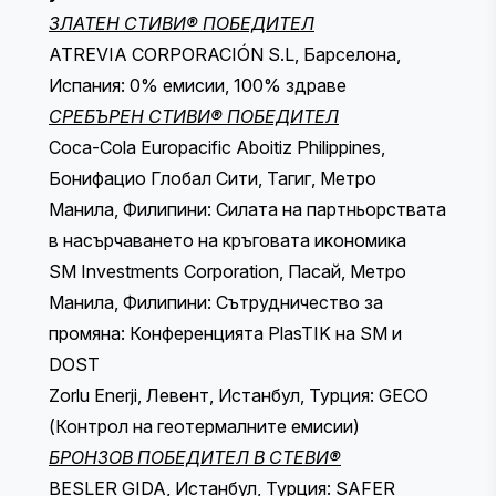
ЗЛАТЕН СТИВИ® ПОБЕДИТЕЛ
ATREVIA CORPORACIÓN S.L, Барселона,
Испания: 0% емисии, 100% здраве
СРЕБЪРЕН СТИВИ® ПОБЕДИТЕЛ
Coca-Cola Europacific Aboitiz Philippines,
Бонифацио Глобал Сити, Тагиг, Метро
Манила, Филипини: Силата на партньорствата
в насърчаването на кръговата икономика
SM Investments Corporation, Пасай, Метро
Манила, Филипини: Сътрудничество за
промяна: Конференцията PlasTIK на SM и
DOST
Zorlu Enerji, Левент, Истанбул, Турция: GECO
(Контрол на геотермалните емисии)
БРОНЗОВ ПОБЕДИТЕЛ В СТЕВИ®
BESLER GIDA, Истанбул, Турция: SAFER