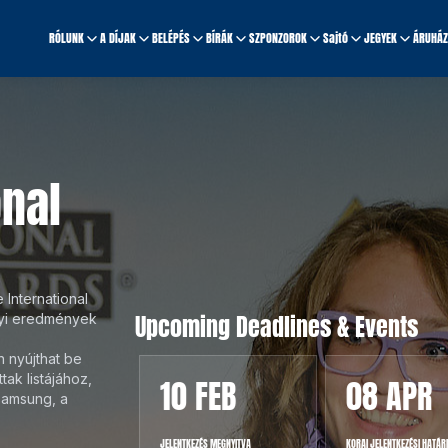
RÓLUNK
A DÍJAK
BELÉPÉS
BÍRÁK
SZPONZOROK
Sajtó
JEGYEK
ÁRUHÁZ
onal
 International
Upcoming Deadlines & Events
elyi eredmények
 nyújthat be
tak listájához,
CT
10 FEB
08 APR
Samsung, a
DÓ BANKETT, HELYSZÍN ÉS
JELENTKEZÉS MEGNYITVA
KORAI JELENTKEZÉSI HATÁR