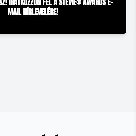
Z! IRATKOZZON FEL A STEVIE® AWARDS E-
MAIL HÍRLEVELÉRE!