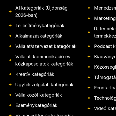
AI kategóriák (Újdonság
✦
Menedzsm
✦
2026-ban)
✦
Marketing
✦
Teljesítménykategóriák
Új termék
✦
✦
Alkalmazáskategóriák
termékkez
✦
Vállalat/szervezet kategóriák
✦
Podcast k
Vállalati kommunikáció és
✦
Kiadványo
✦
közkapcsolatok kategóriák
✦
Közösségi
✦
Kreatív kategóriák
✦
Támogatás
✦
Ügyfélszolgálati kategóriák
✦
Fenntarth
✦
Vállalkozói kategóriák
✦
Technológ
✦
Eseménykategóriák
✦
Videó kat
✦
Humánerőforrás kategóriák