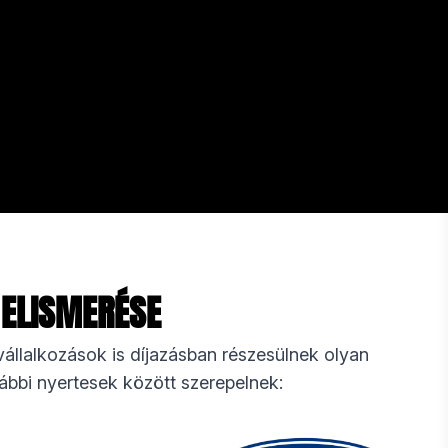
 ELISMERÉSE
llalkozások is díjazásban részesülnek olyan
rábbi nyertesek között szerepelnek: