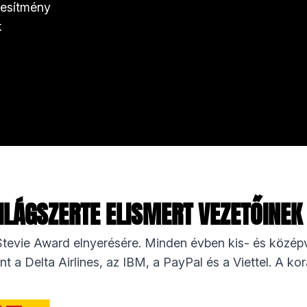
jesítmény
k
VILÁGSZERTE ELISMERT VEZETŐINEK
tevie Award elnyerésére. Minden évben kis- és középvá
nt a Delta Airlines, az IBM, a PayPal és a Viettel. A ko