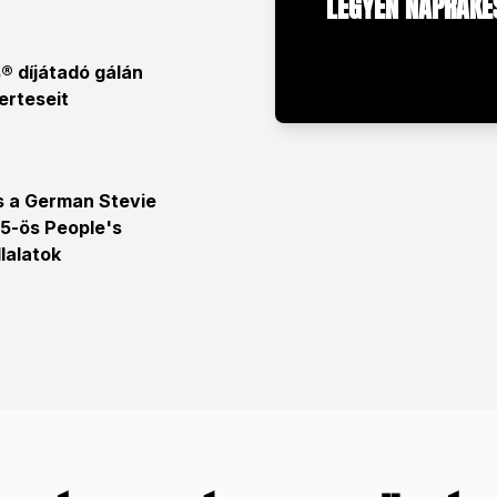
LEGYEN NAPRAKÉS
® díjátadó gálán
erteseit
s a German Stevie
5-ös People's
lalatok