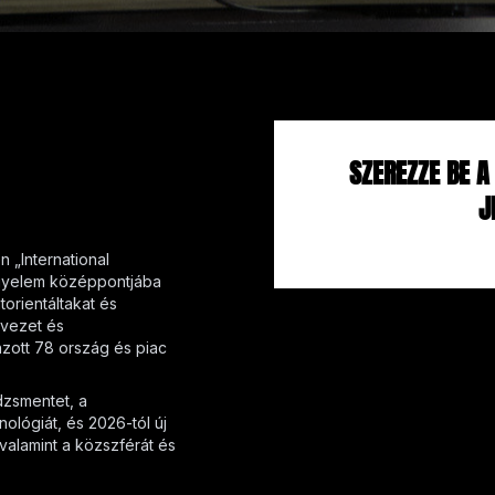
SZEREZZE BE 
J
 „International
figyelem középpontjába
itorientáltakat és
rvezet és
nzott 78 ország és piac
dzsmentet, a
ológiát, és 2026-tól új
valamint a közszférát és