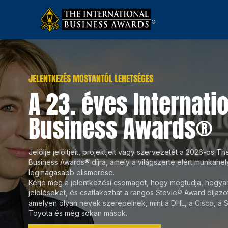
JELENTKEZÉS MOSTANTÓL LEHETSÉGES
A 23. éves Internati
Business Awards®
Jelölje jelöltjeit, projektjeit vagy szervezetét a 2026-os The
Business Awards® díjra, amely a világszerte elért munkah
legmagasabb elismerése.
Kérje meg a jelentkezési csomagot, hogy megtudja, hogyan
jelöléseket, és csatlakozhat a rangos Stevie® Award díjazot
13 AUG
11 SEP
O
amelyen olyan nevek szerepelnek, mint a DHL, a Cisco, a 
Toyota és még sokan mások.
MEGKEZDŐDÖTT A
A PEOPLE'S CHOICE STEVIE AWARDS
DÍJÁTA