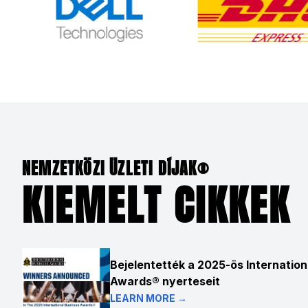
NEMZETKÖZI ÜZLETI DÍJAK®
KIEMELT CIKKEK
Bejelentették a 2025-ös Internation
Awards® nyerteseit
LEARN MORE →