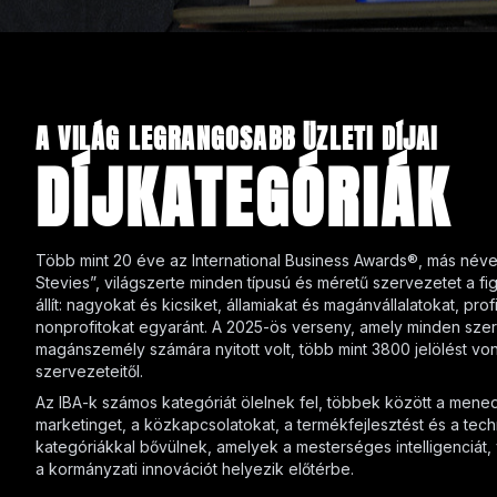
A VILÁG LEGRANGOSABB ÜZLETI DÍJAI
DÍJKATEGÓRIÁK
Több mint 20 éve az International Business Awards®, más néven
Stevies”, világszerte minden típusú és méretű szervezetet a 
állít: nagyokat és kicsiket, államiakat és magánvállalatokat, prof
nonprofitokat egyaránt. A 2025-ös verseny, amely minden sze
magánszemély számára nyitott volt, több mint 3800 jelölést vo
szervezeteitől.
Az IBA-k számos kategóriát ölelnek fel, többek között a mene
marketinget, a közkapcsolatokat, a termékfejlesztést és a techn
kategóriákkal bővülnek, amelyek a mesterséges intelligenciát, 
a kormányzati innovációt helyezik előtérbe.