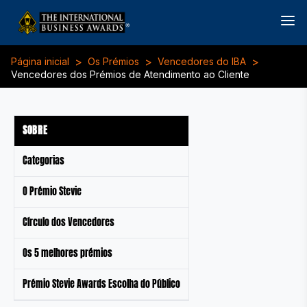
>
>
>
Página inicial
Os Prémios
Vencedores do IBA
Vencedores dos Prémios de Atendimento ao Cliente
SOBRE
Categorias
O Prémio Stevie
Círculo dos Vencedores
Os 5 melhores prémios
Prémio Stevie Awards Escolha do Público