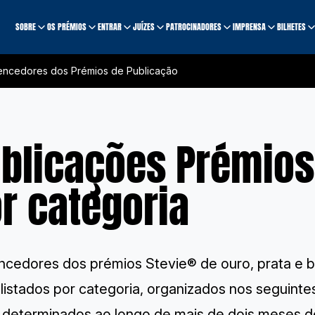
SOBRE
OS PRÉMIOS
ENTRAR
JUÍZES
PATROCINADORES
IMPRENSA
BILHETES
encedores dos Prémios de Publicação
blicações Prémio
r categoria
ncedores dos prémios Stevie® de ouro, prata e b
 listados por categoria, organizados nos seguint
 determinados ao longo de mais de dois meses d