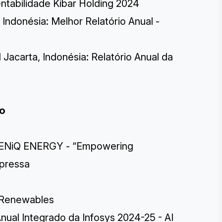
tentabilidade Kibar Holding 2024
donésia: Melhor Relatório Anual -
Jacarta, Indonésia: Relatório Anual da
to
LENiQ ENERGY - “Empowering
mpressa
m Renewables
Anual Integrado da Infosys 2024-25 - AI