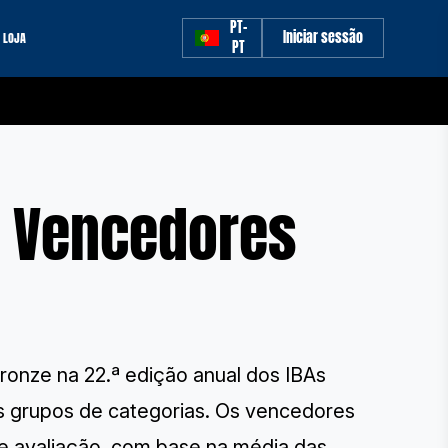
PT-
Iniciar sessão
LOJA
PT
s Vencedores
ronze na 22.ª edição anual dos IBAs
es grupos de categorias. Os vencedores
e avaliação, com base na média das