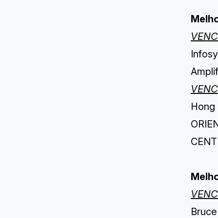
Melho
VENC
Infosy
Ampli
VENC
Hong 
ORIE
CENT
Melho
VENC
Bruce 