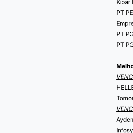
Kibar 
PT PE
Empre
PT PG
PT PG
Melho
VENC
HELLE
Tomorr
VENC
Aydem 
Infosy