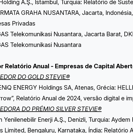
Holding A.Ş., Istambul, Turquia: Relatório de Sus
RMATA GRAHA NUSANTARA, Jacarta, Indonésia, In
sas Privadas
AS Telekomunikasi Nusantara, Jacarta Barat, DKI 
AS Telekomunikasi Nusantara
r Relatório Anual - Empresas de Capital Aber
EDOR DO GOLD STEVIE®
NiQ ENERGY Holdings SA, Atenas, Grécia: HEL
ow”, Relatório Anual de 2024, versão digital e i
EDORA DO PRÉMIO SILVER STEVIE®
Yenilenebilir Enerji A.Ş., Denizli, Turquia: Ayde
s Limited, Bengaluru, Karnataka, Índia: Relatório 