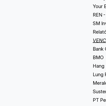
Your 
REN - 
SM In
Relat
VENC
Bank O
BMO
Hang 
Lung 
Meralc
Suste
PT Pe