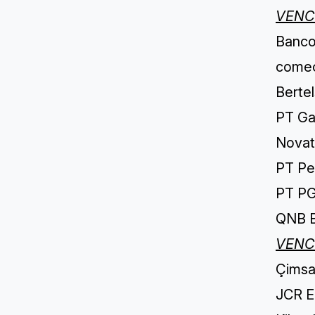
VENC
Banco
come
Berte
PT Gag
Nova
PT Per
PT PG
QNB B
VENC
Çimsa
JCR Eu