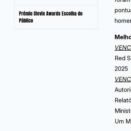
pontu
Prémio Stevie Awards Escolha do
Público
homen
Melho
VENC
Red St
2025
VENC
Autor
Relat
Minist
Um Mo