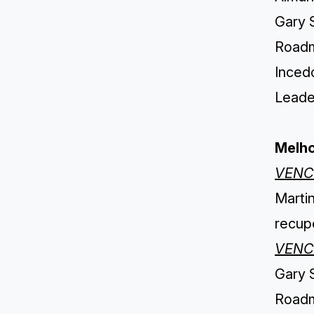
Gary 
Roadm
Inced
Leader
Melho
VENC
Marti
recup
VENC
Gary 
Roadm