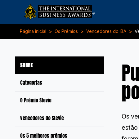
>
>
>
Página inicial
Os Prémios
Vencedores do IBA
V
Pu
SOBRE
po
Categorias
O Prémio Stevie
Os ve
Vencedores do Stevie
estão
Os 5 melhores prémios
foram