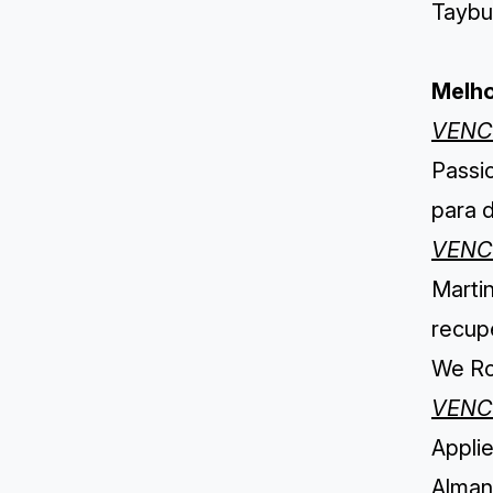
Taybu
Melho
VENC
Passio
para d
VENC
Marti
recup
We Ro
VENC
Appli
Alman