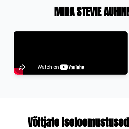
MIDA STEVIE AUHIN
Võitjate iseloomustused