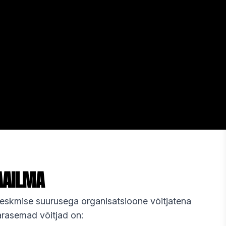
AAILMA
 keskmise suurusega organisatsioone võitjatena
arasemad võitjad on: