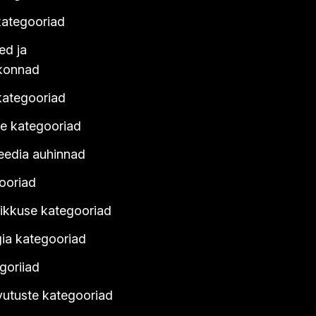
ategooriad
ed ja
konnad
kategooriad
e kategooriad
eedia auhinnad
ooriad
likkuse kategooriad
ia kategooriad
goriiad
vutuste kategooriad