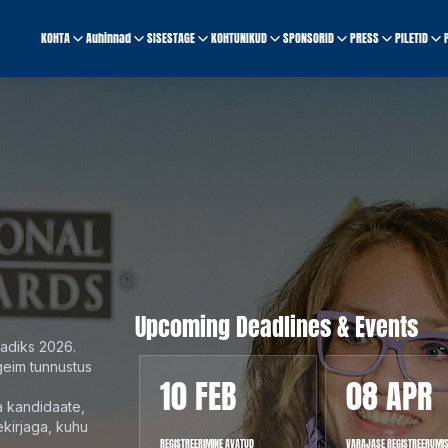
KOHTA
Auhinnad
SISESTAGE
KOHTUNIKUD
SPONSORID
PRESS
PILETID
Upcoming Deadlines & Events
aadiks 2026.
geim tunnustus
CT
10 FEB
08 APR
a kandidaate,
ekirjaga, kuhu
ADE BANKETT, KOHT JA
REGISTREERIMINE AVATUD
VARAJASE REGISTREERUMI