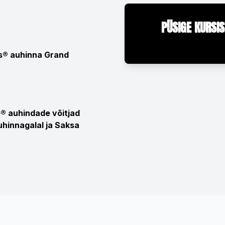
PÜSIGE KURSIS
s® auhinna Grand
® auhindade võitjad
auhinnagalal ja Saksa