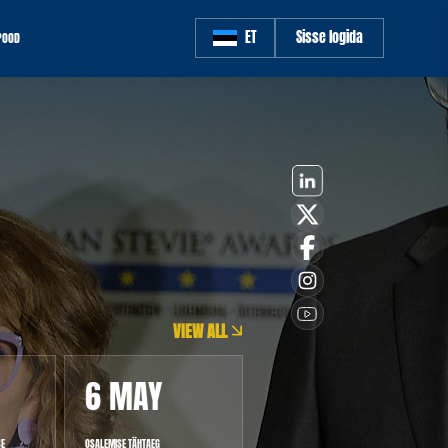
ET
Sisse logida
POOD
VIEW ALL
6 MAY
1 JUN
SE
OSALEMISE TÄHTAEG
HINDAMINE ALGAB