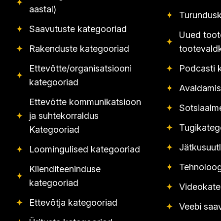
✦
aastal)
✦
Turundusk
✦
Saavutuste kategooriad
Uued toot
✦
✦
Rakenduste kategooriad
tootevald
Ettevõtte/organisatsiooni
✦
Podcasti 
✦
kategooriad
✦
Avaldamis
Ettevõtte kommunikatsioon
✦
Sotsiaalm
✦
ja suhtekorraldus
✦
Tugikateg
Kategooriad
✦
Jätkusuut
✦
Loomingulised kategooriad
✦
Tehnoloog
Klienditeeninduse
✦
kategooriad
✦
Videokate
✦
Ettevõtja kategooriad
✦
Veebi saa