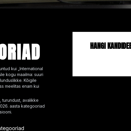
ORIAD
HANGI KANDIDE
ntud kui „International
üle kogu maailma: suuri
ulunduslikke. Kõigile
rss meelitas enam kui
, turundust, avalikke
2026. aasta kategooriad
siooni.
ategooriad