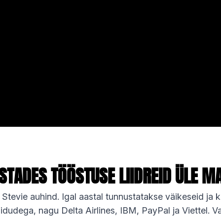
STADES TÖÖSTUSE LIIDREID ÜLE M
a Stevie auhind. Igal aastal tunnustatakse väikeseid ja
idudega, nagu Delta Airlines, IBM, PayPal ja Viettel. V