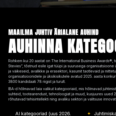
MAAILMA JUHTIV ÄRIALANE AUHIND
AUHINNA KATEGO
Rohkem kui 20 aastat on The International Business Awards®, tu
Stevies”, tõstnud esile igat tüüpi ja suurusega organisatsioone 
ja väikeseid, avalikke ja erasektori, kasumit taotlevaid ja mittet
organisatsioonidele ja üksikisikutele avatud 2025. aasta konku
3800 kandidaati 78 riigist ja turult.
IBA-d hõlmavad laia valikut kategooriaid, mis hõlmavad juhtimist
suhteid, tootearendust, tehnoloogiat ja muud, kusjuures uued 
rõhutavad tehisintellekti ning avaliku sektori ja valitsuse innovat
AI kategooriad (uus 2026.
✦
Juhtimisk