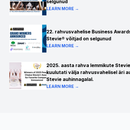
selgunud
LEARN MORE →
22. rahvusvahelise Business Award
Stevie® võitjad on selgunud
LEARN MORE →
2025. aasta rahva lemmikute Stevie
kuulutati välja rahvusvahelisel äri 
Stevie auhinnagalal.
LEARN MORE →