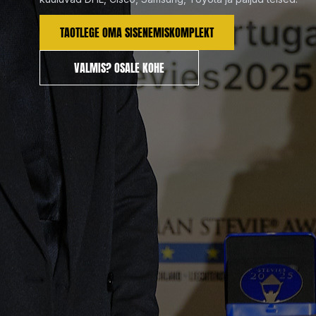
AVALIK HÄÄLETAMINE ALGAB
AVALIK HÄÄLETAMINE LÕPEB
KUUPÄ
TAOTLEGE OMA SISENEMISKOMPLEKT
VALMIS? OSALE KOHE