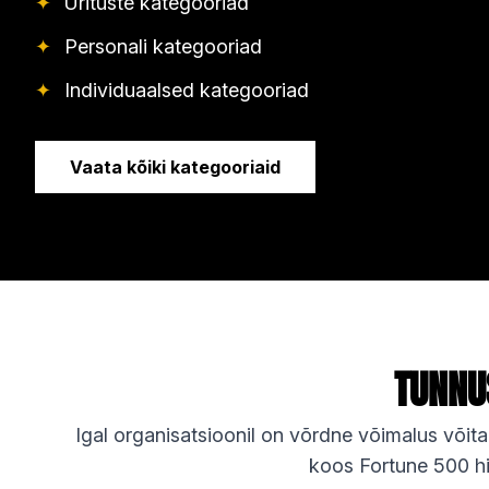
✦
Ürituste kategooriad
✦
Personali kategooriad
✦
Individuaalsed kategooriad
Vaata kõiki kategooriaid
TUNNU
Igal organisatsioonil on võrdne võimalus võit
koos Fortune 500 hi