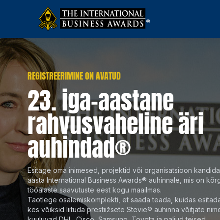
REGISTREERIMINE ON AVATUD
23. iga-aastane
rahvusvaheline äri
auhindad®
Esitage oma inimesed, projektid või organisatsioon kandid
aasta International Business Awards® auhinnale, mis on kõr
13 AUG
11 SEP
O
tööalaste saavutuste eest kogu maailmas.
Taotlege osalemiskomplekti, et saada teada, kuidas esitad
kes võiksid liituda prestiižsete Stevie® auhinna võitjate nim
RAHVA VALIKU STEVIE AUHINDADE
RAHVA VALIKU STEVIE AUHINDADE
AUHIND
kuuluvad DHL, Cisco, Samsung, Toyota ja paljud teised.