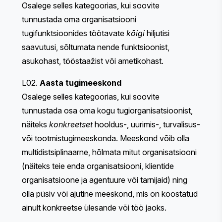
Osalege selles kategoorias, kui soovite
tunnustada oma organisatsiooni
tugifunktsioonides töötavate
kõigi
hiljutisi
saavutusi, sõltumata nende funktsioonist,
asukohast, tööstaažist või ametikohast.
L02.
Aasta tugimeeskond
Osalege selles kategoorias, kui soovite
tunnustada osa oma kogu tugiorganisatsioonist,
näiteks
konkreetset
hooldus-, uurimis-, turvalisus-
või tootmistugimeeskonda. Meeskond võib olla
multidistsiplinaarne, hõlmata mitut organisatsiooni
(näiteks teie enda organisatsiooni, klientide
organisatsioone ja agentuure või tarnijaid) ning
olla püsiv või ajutine meeskond, mis on koostatud
ainult konkreetse ülesande või töö jaoks.