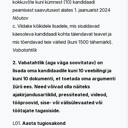
kokkuvõte kuni kümnest (10) kandidaadi
peamisest saavutusest alates 1. jaanuarist 2024
Nõutav
c. Viidake kõikidele lisadele, mis sisaldavad
käesoleva kandidaadi kohta täiendavat teavet ja
mis tõendavad teie väiteid (kuni 1500 tähemärki).
Vabatahtlik
2. Vabatahtlik (aga väga soovitatav) on
lisada oma kandidaadile kuni 10 veebilingi ja
kuni 10 dokumenti, et toetada oma argumenti
žürii ees. Need võivad olla näiteks
ajakirjandusartiklid, pressiteated, videod,
tööproovid, sise- või välisülevaated või
töötajate tagasiside.
L01.
Aasta tugiosakond