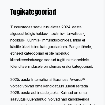
Tugikategooriad
Tunnustades saavutusi alates 2024. aasta
algusest kõigis haldus-, tootmis-, turvalisus-,
hooldus-, uurimis- jm funktsioonides, mida ei
käsitle ükski teine kategooriarühm. Pange tähele,
et need kategooriad ei ole mõeldud
klienditeenindusega seotud tugifunktsioonidele.
Klienditeenindusele on olemas eraldi kategooriad.
2025. aasta International Business Awards®
võitjad võivad oma kandidatuuri uuesti esitada
2026. aasta auhindade jaoks. Kui nad on oma
saavutusi uuendanud, võivad nad kandideerida