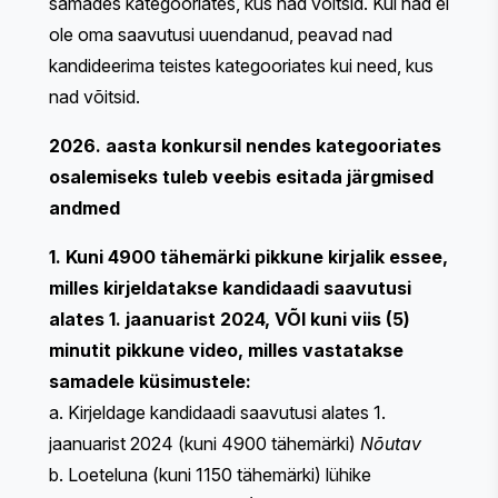
samades kategooriates, kus nad võitsid. Kui nad ei
ole oma saavutusi uuendanud, peavad nad
kandideerima teistes kategooriates kui need, kus
nad võitsid.
2026. aasta konkursil nendes kategooriates
osalemiseks tuleb veebis esitada järgmised
andmed
1. Kuni 4900 tähemärki pikkune kirjalik essee,
milles kirjeldatakse kandidaadi saavutusi
alates 1. jaanuarist 2024, VÕI kuni viis (5)
minutit pikkune video, milles vastatakse
samadele küsimustele:
a. Kirjeldage kandidaadi saavutusi alates 1.
jaanuarist 2024 (kuni 4900 tähemärki)
Nõutav
b. Loeteluna (kuni 1150 tähemärki) lühike