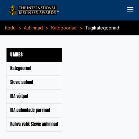
>
>
>
Kodu
Auhinnad
Kategooriad
Tugikategooriad
UMBES
Kategooriad
Stevie auhind
IBA võitjad
IBA auhindade parimad
Rahva valik Stevie auhinnad