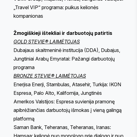
„Travel VIP“ programa: puikus kelionės
kompanionas
Žmogiškieji ištekliai ir darbuotojų patirtis
GOLD STEVIE® LAIMĖTOJAS
Dubajaus skaitmeninė institucija (DDA), Dubajus,
Jungtiniai Arabų Emyratai: Pažangi darbuotojų
programa
BRONZE STEVIE® LAIMĖTOJAS
Enerjisa Enerji, Stambulas, Atasehir, Turkija: IKON
Espresa, Palo Alto, Kalifornija, Jungtinės
Amerikos Valstijos: Espresa suvienija pramonę
apibrėžiančias darbuotojų išmokas į vieną galingą
platformą
Saman Bank, Teheranas, Teheranas, Iranas:
Hamsaa: kelionė nuo monologo prie dialogo ir nuo