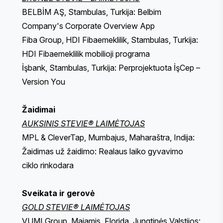
BELBİM AŞ, Stambulas, Turkija: Belbim
Company's Corporate Overview App
Fiba Group, HDI Fibaemeklilik, Stambulas, Turkija:
HDI Fibaemeklilik mobilioji programa
İşbank, Stambulas, Turkija: Perprojektuota İşCep –
Version You
Žaidimai
AUKSINIS STEVIE® LAIMĖTOJAS
MPL & CleverTap, Mumbajus, Maharaštra, Indija:
Žaidimas už žaidimo: Realaus laiko gyvavimo
ciklo rinkodara
Sveikata ir gerovė
GOLD STEVIE® LAIMĖTOJAS
VUMI Group, Majamis, Florida, Jungtinės Valstijos: