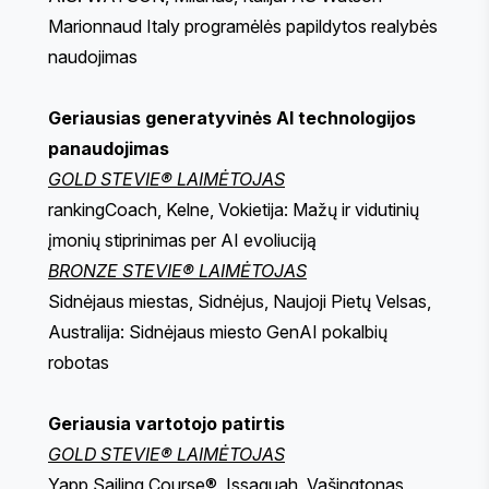
Marionnaud Italy programėlės papildytos realybės
naudojimas
Geriausias generatyvinės AI technologijos
panaudojimas
GOLD STEVIE® LAIMĖTOJAS
rankingCoach, Kelne, Vokietija: Mažų ir vidutinių
įmonių stiprinimas per AI evoliuciją
BRONZE STEVIE® LAIMĖTOJAS
Sidnėjaus miestas, Sidnėjus, Naujoji Pietų Velsas,
Australija: Sidnėjaus miesto GenAI pokalbių
robotas
Geriausia vartotojo patirtis
GOLD STEVIE® LAIMĖTOJAS
Yapp Sailing Course®, Issaquah, Vašingtonas,