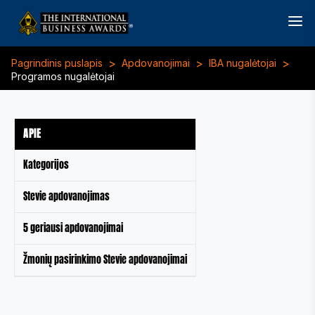
>
>
>
Pagrindinis puslapis
Apdovanojimai
IBA nugalėtojai
Programos nugalėtojai
APIE
Kategorijos
Stevie apdovanojimas
5 geriausi apdovanojimai
Žmonių pasirinkimo Stevie apdovanojimai