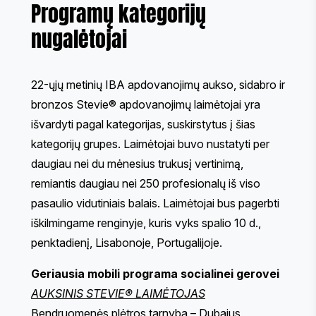
Programų kategorijų
nugalėtojai
22-ųjų metinių IBA apdovanojimų aukso, sidabro ir
bronzos Stevie® apdovanojimų laimėtojai yra
išvardyti pagal kategorijas, suskirstytus į šias
kategorijų grupes. Laimėtojai buvo nustatyti per
daugiau nei du mėnesius trukusį vertinimą,
remiantis
daugiau nei 250 profesionalų iš viso
pasaulio
vidutiniais balais. Laimėtojai bus pagerbti
iškilmingame renginyje
, kuris vyks spalio 10 d.,
penktadienį, Lisabonoje, Portugalijoje.
Geriausia mobili programa socialinei gerovei
AUKSINIS STEVIE® LAIMĖTOJAS
Bendruomenės plėtros tarnyba – Dubajus,