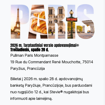
2026 m. Tarptautiniai verslo apdovanojimai®
Trečiadienis, spalio 28 d.
Pullman Paris Montparnasse
19 Rue du Commandant René Mouchotte, 75014
Paryžius, Prancūzija
Bilietai į 2026 m. spalio 28 d. apdovanojimų
banketą Paryžiuje, Prancūzijoje, bus parduodami
nuo rugpjūčio 12 d., kai Stevie® nugalėtojai bus
informuoti apie laimėjimą.