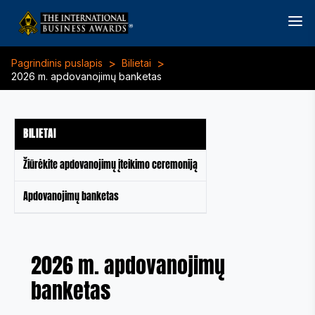
>
>
Pagrindinis puslapis
Bilietai
2026 m. apdovanojimų banketas
BILIETAI
Žiūrėkite apdovanojimų įteikimo ceremoniją
Apdovanojimų banketas
2026 m. apdovanojimų
banketas