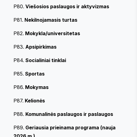
P80.
Viešosios paslaugos ir aktyvizmas
P81.
Nekilnojamasis turtas
P82.
Mokykla/universitetas
P83.
Apsipirkimas
P84.
Socialiniai tinklai
P85.
Sportas
P86.
Mokymas
P87.
Kelionės
P88.
Komunalinės paslaugos ir paslaugos
P89.
Geriausia prieinama programa (nauja
2026 m.)