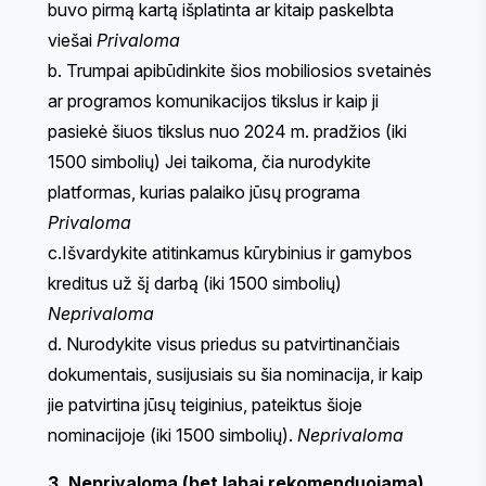
buvo pirmą kartą išplatinta ar kitaip paskelbta
viešai
Privaloma
b. Trumpai apibūdinkite šios mobiliosios svetainės
ar programos komunikacijos tikslus ir kaip ji
pasiekė šiuos tikslus nuo 2024 m. pradžios (iki
1500 simbolių) Jei taikoma, čia nurodykite
platformas, kurias palaiko jūsų programa
Privaloma
c.Išvardykite atitinkamus kūrybinius ir gamybos
kreditus už šį darbą (iki 1500 simbolių)
Neprivaloma
d. Nurodykite visus priedus su patvirtinančiais
dokumentais, susijusiais su šia nominacija, ir kaip
jie patvirtina jūsų teiginius, pateiktus šioje
nominacijoje (iki 1500 simbolių).
Neprivaloma
3. Neprivaloma (bet labai rekomenduojama)