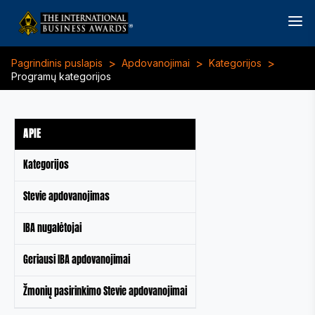
>
>
>
Pagrindinis puslapis
Apdovanojimai
Kategorijos
Programų kategorijos
APIE
Kategorijos
Stevie apdovanojimas
IBA nugalėtojai
Geriausi IBA apdovanojimai
Žmonių pasirinkimo Stevie apdovanojimai