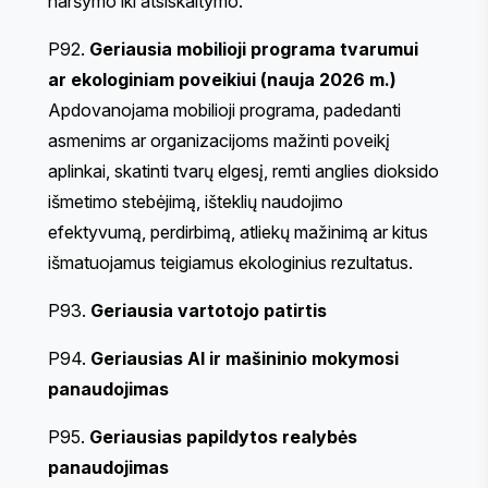
naršymo iki atsiskaitymo.
P92.
Geriausia mobilioji programa tvarumui
ar ekologiniam poveikiui (nauja 2026 m.)
Apdovanojama mobilioji programa, padedanti
asmenims ar organizacijoms mažinti poveikį
aplinkai, skatinti tvarų elgesį, remti anglies dioksido
išmetimo stebėjimą, išteklių naudojimo
efektyvumą, perdirbimą, atliekų mažinimą ar kitus
išmatuojamus teigiamus ekologinius rezultatus.
P93.
Geriausia vartotojo patirtis
P94.
Geriausias AI ir mašininio mokymosi
panaudojimas
P95.
Geriausias papildytos realybės
panaudojimas