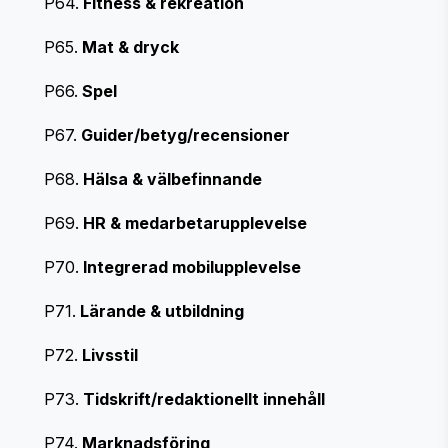
P64.
Fitness & rekreation
P65.
Mat & dryck
P66.
Spel
P67.
Guider/betyg/recensioner
P68.
Hälsa & välbefinnande
P69.
HR & medarbetarupplevelse
P70.
Integrerad mobilupplevelse
P71.
Lärande & utbildning
P72.
Livsstil
P73.
Tidskrift/redaktionellt innehåll
P74.
Marknadsföring