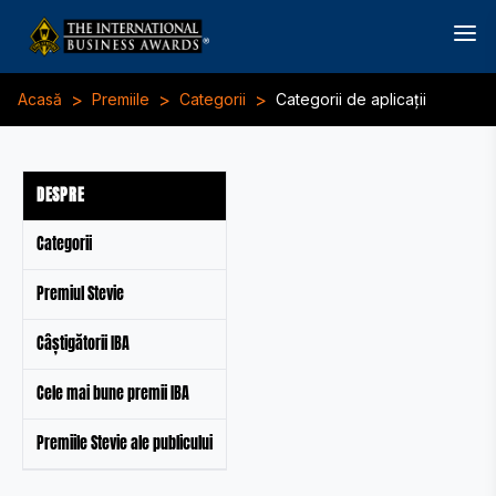
>
>
>
Acasă
Premiile
Categorii
Categorii de aplicații
DESPRE
Categorii
Premiul Stevie
Câștigătorii IBA
Cele mai bune premii IBA
Premiile Stevie ale publicului