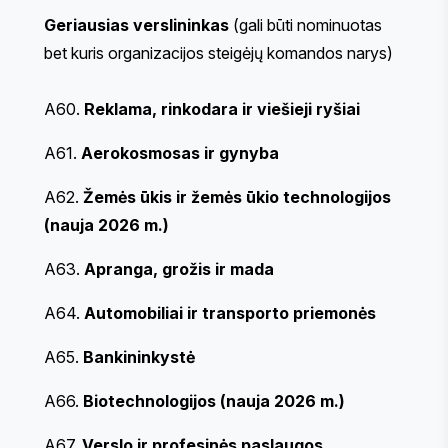
Geriausias verslininkas
(gali būti nominuotas
bet kuris organizacijos steigėjų komandos narys)
A60.
Reklama, rinkodara ir viešieji ryšiai
A61.
Aerokosmosas ir gynyba
A62.
Žemės ūkis ir žemės ūkio technologijos
(nauja 2026 m.)
A63.
Apranga, grožis ir mada
A64.
Automobiliai ir transporto priemonės
A65.
Bankininkystė
A66.
Biotechnologijos (nauja 2026 m.)
A67.
Verslo ir profesinės paslaugos