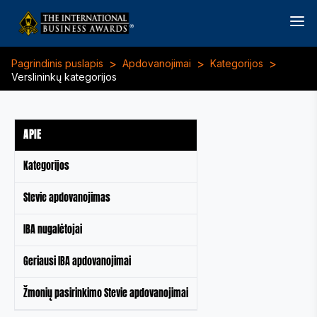
>
>
>
Pagrindinis puslapis
Apdovanojimai
Kategorijos
Verslininkų kategorijos
APIE
Kategorijos
Stevie apdovanojimas
IBA nugalėtojai
Geriausi IBA apdovanojimai
Žmonių pasirinkimo Stevie apdovanojimai