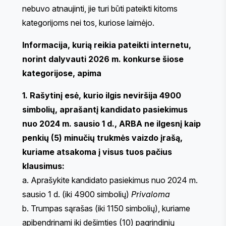
nebuvo atnaujinti, jie turi būti pateikti kitoms
kategorijoms nei tos, kuriose laimėjo.
Informacija, kurią reikia pateikti internetu,
norint dalyvauti 2026 m. konkurse šiose
kategorijose, apima
1. Rašytinį esė, kurio ilgis neviršija 4900
simbolių, aprašantį kandidato pasiekimus
nuo 2024 m. sausio 1 d., ARBA ne ilgesnį kaip
penkių (5) minučių trukmės vaizdo įrašą,
kuriame atsakoma į visus tuos pačius
klausimus:
a. Aprašykite kandidato pasiekimus nuo 2024 m.
sausio 1 d. (iki 4900 simbolių)
Privaloma
b. Trumpas sąrašas (iki 1150 simbolių), kuriame
apibendrinami iki dešimties (10) pagrindinių