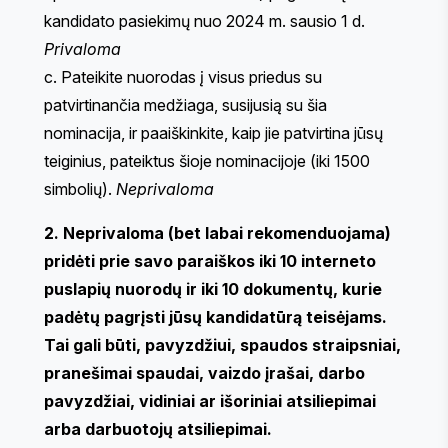
kandidato pasiekimų nuo 2024 m. sausio 1 d.
Privaloma
c. Pateikite nuorodas į visus priedus su
patvirtinančia medžiaga, susijusią su šia
nominacija, ir paaiškinkite, kaip jie patvirtina jūsų
teiginius, pateiktus šioje nominacijoje (iki 1500
simbolių).
Neprivaloma
2. Neprivaloma (bet labai rekomenduojama)
pridėti prie savo paraiškos iki 10 interneto
puslapių nuorodų ir iki 10 dokumentų, kurie
padėtų pagrįsti jūsų kandidatūrą teisėjams.
Tai gali būti, pavyzdžiui, spaudos straipsniai,
pranešimai spaudai, vaizdo įrašai, darbo
pavyzdžiai, vidiniai ar išoriniai atsiliepimai
arba darbuotojų atsiliepimai.