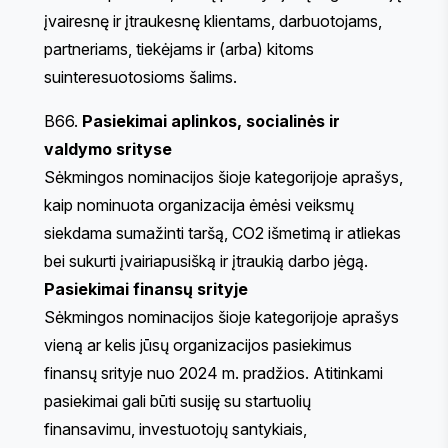
įvairesnę ir įtraukesnę klientams, darbuotojams,
partneriams, tiekėjams ir (arba) kitoms
suinteresuotosioms šalims.
B66.
Pasiekimai aplinkos, socialinės ir
valdymo srityse
Sėkmingos nominacijos šioje kategorijoje aprašys,
kaip nominuota organizacija ėmėsi veiksmų
siekdama sumažinti taršą, CO2 išmetimą ir atliekas
bei sukurti įvairiapusišką ir įtraukią darbo jėgą.
Pasiekimai finansų srityje
Sėkmingos nominacijos šioje kategorijoje aprašys
vieną ar kelis jūsų organizacijos pasiekimus
finansų srityje nuo 2024 m. pradžios. Atitinkami
pasiekimai gali būti susiję su startuolių
finansavimu, investuotojų santykiais,