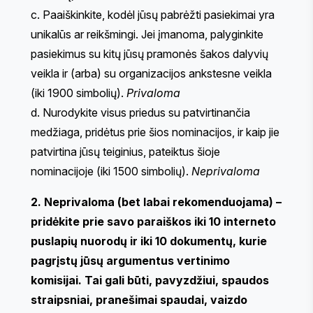
c. Paaiškinkite, kodėl jūsų pabrėžti pasiekimai yra
unikalūs ar reikšmingi. Jei įmanoma, palyginkite
pasiekimus su kitų jūsų pramonės šakos dalyvių
veikla ir (arba) su organizacijos ankstesne veikla
(iki 1900 simbolių).
Privaloma
d. Nurodykite visus priedus su patvirtinančia
medžiaga, pridėtus prie šios nominacijos, ir kaip jie
patvirtina jūsų teiginius, pateiktus šioje
nominacijoje (iki 1500 simbolių).
Neprivaloma
2. Neprivaloma (bet labai rekomenduojama) –
pridėkite prie savo paraiškos iki 10 interneto
puslapių nuorodų ir iki 10 dokumentų, kurie
pagrįstų jūsų argumentus vertinimo
komisijai. Tai gali būti, pavyzdžiui, spaudos
straipsniai, pranešimai spaudai, vaizdo