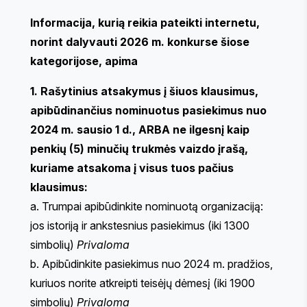
Informacija, kurią reikia pateikti internetu,
norint dalyvauti 2026 m. konkurse šiose
kategorijose, apima
1. Rašytinius atsakymus į šiuos klausimus,
apibūdinančius nominuotus pasiekimus nuo
2024 m. sausio 1 d., ARBA ne ilgesnį kaip
penkių (5) minučių trukmės vaizdo įrašą,
kuriame atsakoma į visus tuos pačius
klausimus:
a. Trumpai apibūdinkite nominuotą organizaciją:
jos istoriją ir ankstesnius pasiekimus (iki 1300
simbolių)
Privaloma
b. Apibūdinkite pasiekimus nuo 2024 m. pradžios,
kuriuos norite atkreipti teisėjų dėmesį (iki 1900
simbolių)
Privaloma