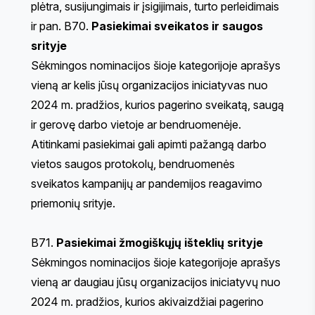
plėtra, susijungimais ir įsigijimais, turto perleidimais
ir pan. B70.
Pasiekimai sveikatos ir saugos
srityje
Sėkmingos nominacijos šioje kategorijoje aprašys
vieną ar kelis jūsų organizacijos iniciatyvas nuo
2024 m. pradžios, kurios pagerino sveikatą, saugą
ir gerovę darbo vietoje ar bendruomenėje.
Atitinkami pasiekimai gali apimti pažangą darbo
vietos saugos protokolų, bendruomenės
sveikatos kampanijų ar pandemijos reagavimo
priemonių srityje.
B71.
Pasiekimai žmogiškųjų išteklių srityje
Sėkmingos nominacijos šioje kategorijoje aprašys
vieną ar daugiau jūsų organizacijos iniciatyvų nuo
2024 m. pradžios, kurios akivaizdžiai pagerino