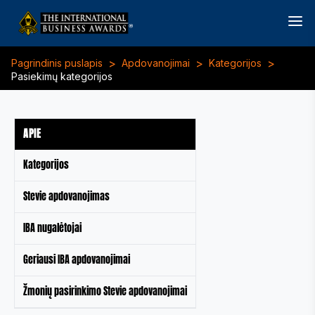
>
>
>
Pagrindinis puslapis
Apdovanojimai
Kategorijos
Pasiekimų kategorijos
APIE
Kategorijos
Stevie apdovanojimas
IBA nugalėtojai
Geriausi IBA apdovanojimai
Žmonių pasirinkimo Stevie apdovanojimai