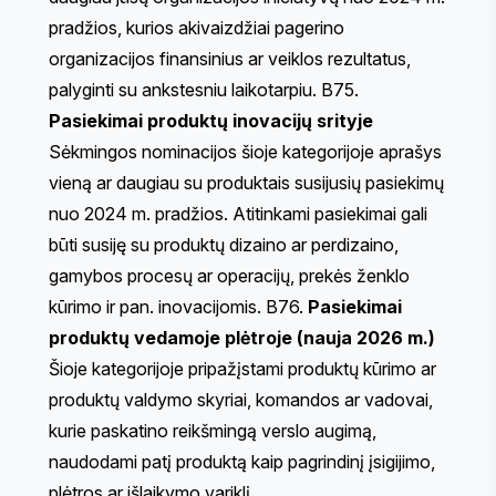
pradžios, kurios akivaizdžiai pagerino
organizacijos finansinius ar veiklos rezultatus,
palyginti su ankstesniu laikotarpiu. B75.
Pasiekimai produktų inovacijų srityje
Sėkmingos nominacijos šioje kategorijoje aprašys
vieną ar daugiau su produktais susijusių pasiekimų
nuo 2024 m. pradžios. Atitinkami pasiekimai gali
būti susiję su produktų dizaino ar perdizaino,
gamybos procesų ar operacijų, prekės ženklo
kūrimo ir pan. inovacijomis. B76.
Pasiekimai
produktų vedamoje plėtroje (nauja 2026 m.)
Šioje kategorijoje pripažįstami produktų kūrimo ar
produktų valdymo skyriai, komandos ar vadovai,
kurie paskatino reikšmingą verslo augimą,
naudodami patį produktą kaip pagrindinį įsigijimo,
plėtros ar išlaikymo variklį.