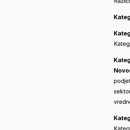
Razli
Kateg
Kateg
Katego
Kateg
Novos
podjet
sektor
vredno
Kateg
Katego