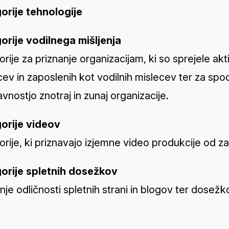
orije tehnologije
orije vodilnega mišljenja
rije za priznanje organizacijam, ki so sprejele ak
ev in zaposlenih kot vodilnih mislecev ter za spo
vnostjo znotraj in zunaj organizacije.
orije videov
rije, ki priznavajo izjemne video produkcije od z
orije spletnih dosežkov
nje odličnosti spletnih strani in blogov ter dosež