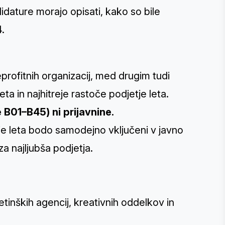
dature morajo opisati, kako so bile
4.
eprofitnih organizacij, med drugim tudi
a in najhitreje rastoče podjetje leta.
 B01–B45) ni prijavnine.
e leta bodo samodejno vključeni v javno
a najljubša podjetja
.
tinških agencij, kreativnih oddelkov in