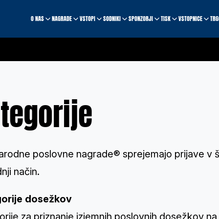
O NAS
NAGRADE
VSTOPI
SODNIKI
SPONZORJI
TISK
VSTOPNICE
TRG
tegorije
rodne poslovne nagrade® sprejemajo prijave v šte
nji način.
orije dosežkov
rije za priznanje izjemnih poslovnih dosežkov na 