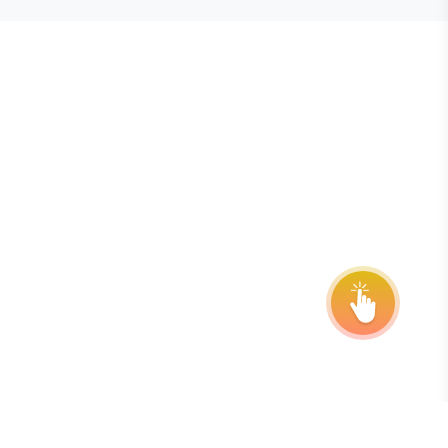
E STEVIE® AWARDS
onsor
ntact Us
quest Your Entry Kit