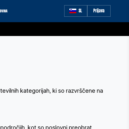
SL
Prijava
OVINA
vilnih kategorijah, ki so razvrščene na
področjih, kot so poslovni preobrat,