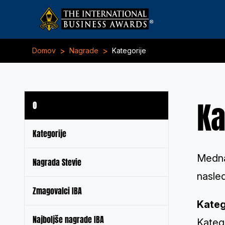
>
>
Domov
Nagrade
Kategorije
Ka
O
Kategorije
Medna
Nagrada Stevie
nasled
Zmagovalci IBA
Kateg
Najboljše nagrade IBA
Katego