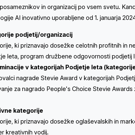
 posameznikov in organizacij po vsem svetu. Kandi
ogije AI inovativno uporabljene od 1. januarja 202
orije podjetij/organizacij
rije, ki priznavajo dosežke celotnih profitnih in n
je leta, program družbene odgovornosti podjetij let
minacije v kategorijah Podjetje leta (kategorije
valci nagrade Stevie Award v kategorijah Podjetj
vanje za
nagrado People's Choice Stevie Awards z
ivne kategorije
rije, ki priznavajo dosežke oglaševalskih in marke
er kreativnih vodij.