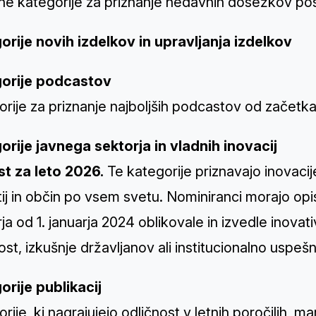
čne kategorije za priznanje nedavnih dosežkov p
orije novih izdelkov in upravljanja izdelkov
orije podcastov
rije za priznanje najboljših podcastov od začetka
orije javnega sektorja in vladnih inovacij
t za leto 2026.
Te kategorije priznavajo inovacije
ij in občin po vsem svetu. Nominiranci morajo opi
ja od 1. januarja 2024 oblikovale in izvedle inovati
st, izkušnje državljanov ali institucionalno uspešn
orije publikacij
rije, ki nagrajujejo odličnost v letnih poročilih, mar