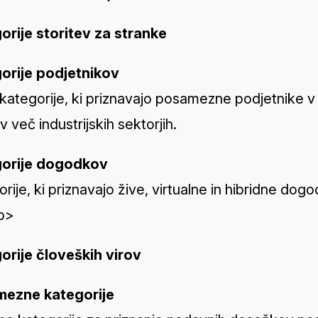
orije storitev za stranke
orije podjetnikov
kategorije, ki priznavajo posamezne podjetnike v 
v več industrijskih sektorjih.
orije dogodkov
rije, ki priznavajo žive, virtualne in hibridne dogod
p>
orije človeških virov
ezne kategorije