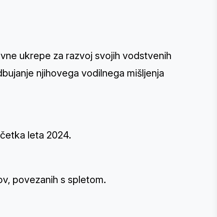
tivne ukrepe za razvoj svojih vodstvenih
dbujanje njihovega vodilnega mišljenja
ačetka leta 2024.
kov, povezanih s spletom.