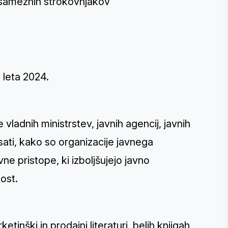
osameznih strokovnjakov
 leta 2024.
 vladnih ministrstev, javnih agencij, javnih
sati, kako so organizacije javnega
vne pristope, ki izboljšujejo javno
ost.
ketinški in prodajni literaturi, belih knjigah