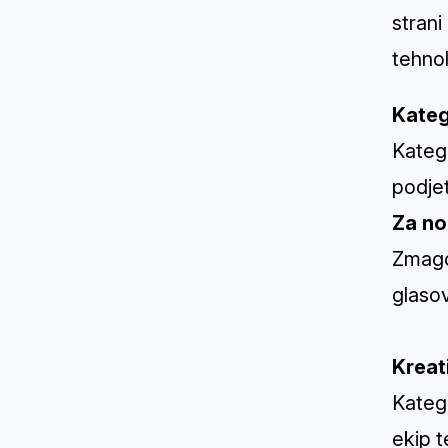
strani
tehnol
Kateg
Katego
podjet
Za no
Zmago
glaso
Kreat
Katego
ekip t