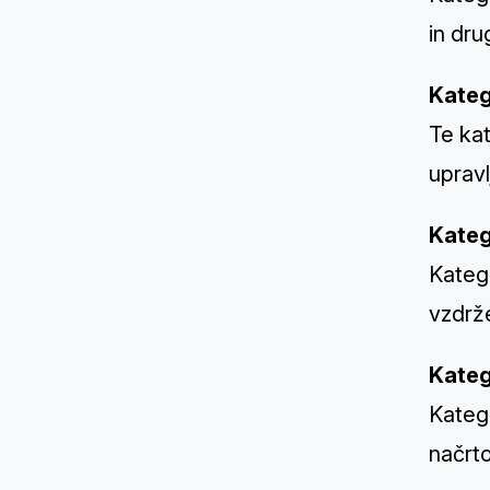
in dru
Kateg
Te kat
upravl
Kateg
Katego
vzdrže
Kateg
Katego
načrto