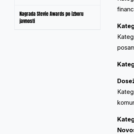
financ
Nagrada Stevie Awards po izboru
javnosti
Kateg
Kateg
posame
Kateg
Dosež
Katego
komuni
Kateg
Novos