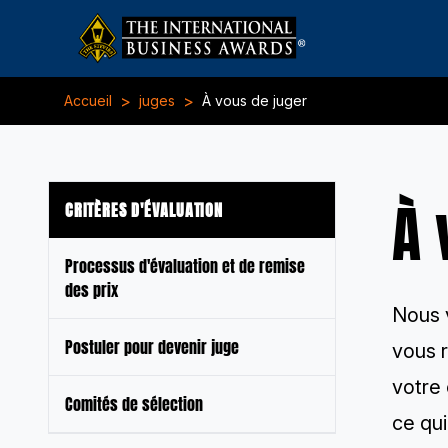
>
>
Accueil
juges
À vous de juger
À 
CRITÈRES D'ÉVALUATION
Processus d'évaluation et de remise
des prix
Nous v
Postuler pour devenir juge
vous r
votre 
Comités de sélection
ce qui