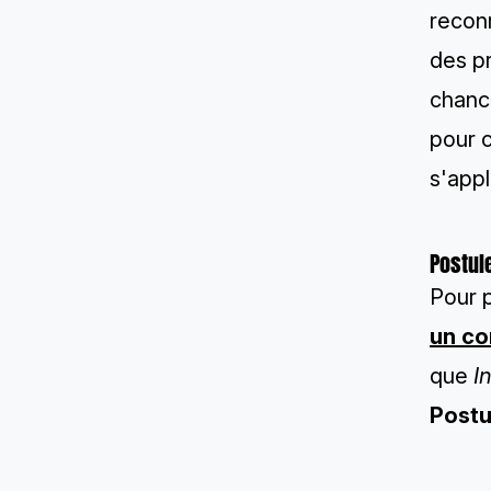
reconn
des pr
chance
pour 
s'appl
Postul
Pour 
un co
que
I
Postu