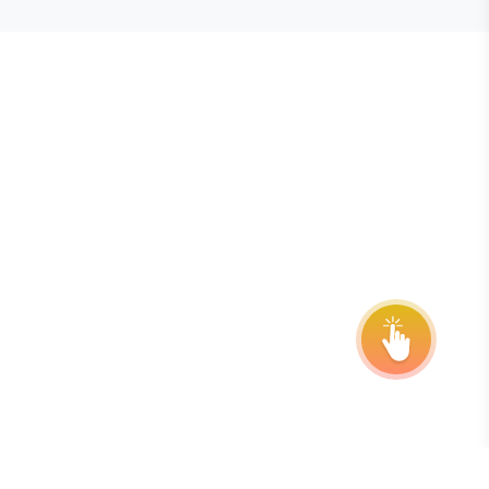
E STEVIE® AWARDS
onsor
ntact Us
quest Your Entry Kit