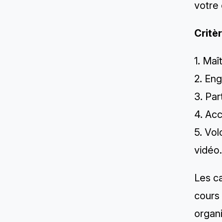
votre 
Critèr
1. Maî
2. Eng
3. Par
4. Ac
5. Vo
vidéo.
Les c
cours
organi