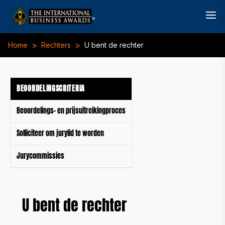
>
>
Home
Rechters
U bent de rechter
BEOORDELINGSCRITERIA
Beoordelings- en prijsuitreikingproces
Solliciteer om jurylid te worden
Jurycommissies
U bent de rechter